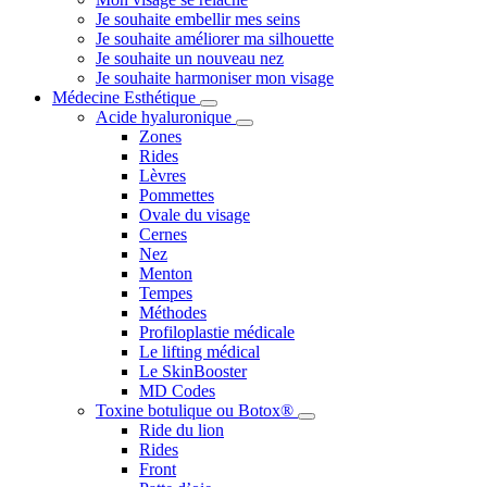
Je souhaite embellir mes seins
Je souhaite améliorer ma silhouette
Je souhaite un nouveau nez
Je souhaite harmoniser mon visage
Médecine Esthétique
Acide hyaluronique
Zones
Rides
Lèvres
Pommettes
Ovale du visage
Cernes
Nez
Menton
Tempes
Méthodes
Profiloplastie médicale
Le lifting médical
Le SkinBooster
MD Codes
Toxine botulique ou Botox®
Ride du lion
Rides
Front