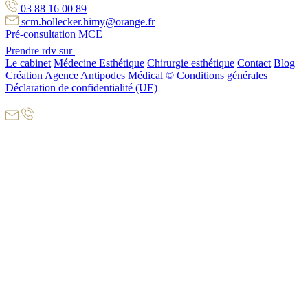
03 88 16 00 89
scm.bollecker.himy@orange.fr
Pré-consultation MCE
Prendre rdv sur
Le cabinet
Médecine Esthétique
Chirurgie esthétique
Contact
Blog
Création Agence Antipodes Médical ©
Conditions générales
Déclaration de confidentialité (UE)