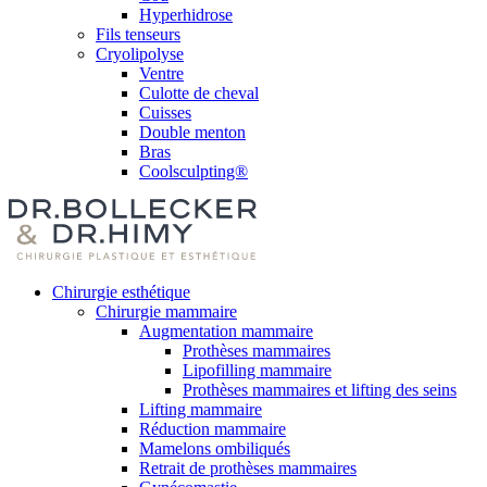
Hyperhidrose
Fils tenseurs
Cryolipolyse
Ventre
Culotte de cheval
Cuisses
Double menton
Bras
Coolsculpting®
Chirurgie esthétique
Chirurgie mammaire
Augmentation mammaire
Prothèses mammaires
Lipofilling mammaire
Prothèses mammaires et lifting des seins
Lifting mammaire
Réduction mammaire
Mamelons ombiliqués
Retrait de prothèses mammaires