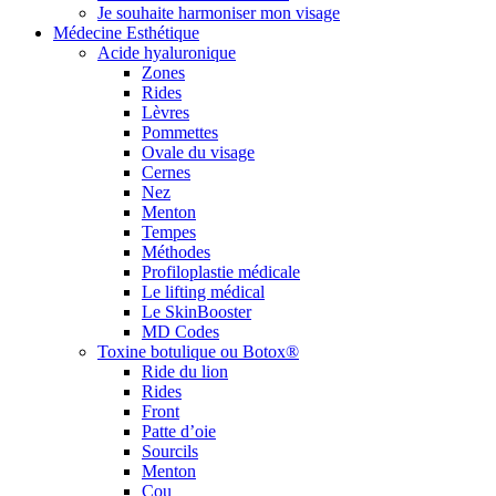
Je souhaite harmoniser mon visage
Médecine Esthétique
Acide hyaluronique
Zones
Rides
Lèvres
Pommettes
Ovale du visage
Cernes
Nez
Menton
Tempes
Méthodes
Profiloplastie médicale
Le lifting médical
Le SkinBooster
MD Codes
Toxine botulique ou Botox®
Ride du lion
Rides
Front
Patte d’oie
Sourcils
Menton
Cou