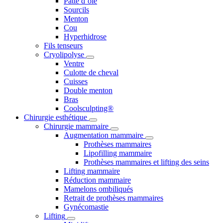
Patte d’oie
Sourcils
Menton
Cou
Hyperhidrose
Fils tenseurs
Cryolipolyse
Ventre
Culotte de cheval
Cuisses
Double menton
Bras
Coolsculpting®
Chirurgie esthétique
Chirurgie mammaire
Augmentation mammaire
Prothèses mammaires
Lipofilling mammaire
Prothèses mammaires et lifting des seins
Lifting mammaire
Réduction mammaire
Mamelons ombiliqués
Retrait de prothèses mammaires
Gynécomastie
Lifting