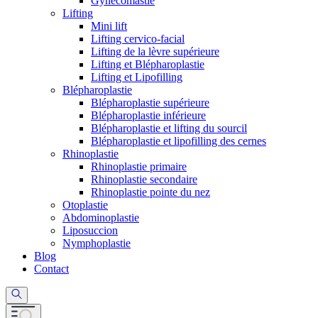
Gynécomastie
Lifting
Mini lift
Lifting cervico-facial
Lifting de la lèvre supérieure
Lifting et Blépharoplastie
Lifting et Lipofilling
Blépharoplastie
Blépharoplastie supérieure
Blépharoplastie inférieure
Blépharoplastie et lifting du sourcil
Blépharoplastie et lipofilling des cernes
Rhinoplastie
Rhinoplastie primaire
Rhinoplastie secondaire
Rhinoplastie pointe du nez
Otoplastie
Abdominoplastie
Liposuccion
Nymphoplastie
Blog
Contact