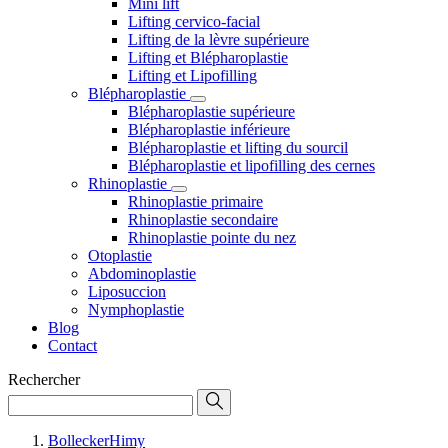
Mini lift
Lifting cervico-facial
Lifting de la lèvre supérieure
Lifting et Blépharoplastie
Lifting et Lipofilling
Blépharoplastie
Blépharoplastie supérieure
Blépharoplastie inférieure
Blépharoplastie et lifting du sourcil
Blépharoplastie et lipofilling des cernes
Rhinoplastie
Rhinoplastie primaire
Rhinoplastie secondaire
Rhinoplastie pointe du nez
Otoplastie
Abdominoplastie
Liposuccion
Nymphoplastie
Blog
Contact
Rechercher
BolleckerHimy