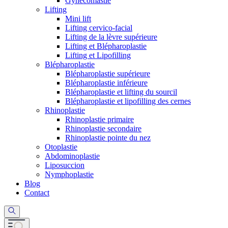
Gynécomastie
Lifting
Mini lift
Lifting cervico-facial
Lifting de la lèvre supérieure
Lifting et Blépharoplastie
Lifting et Lipofilling
Blépharoplastie
Blépharoplastie supérieure
Blépharoplastie inférieure
Blépharoplastie et lifting du sourcil
Blépharoplastie et lipofilling des cernes
Rhinoplastie
Rhinoplastie primaire
Rhinoplastie secondaire
Rhinoplastie pointe du nez
Otoplastie
Abdominoplastie
Liposuccion
Nymphoplastie
Blog
Contact