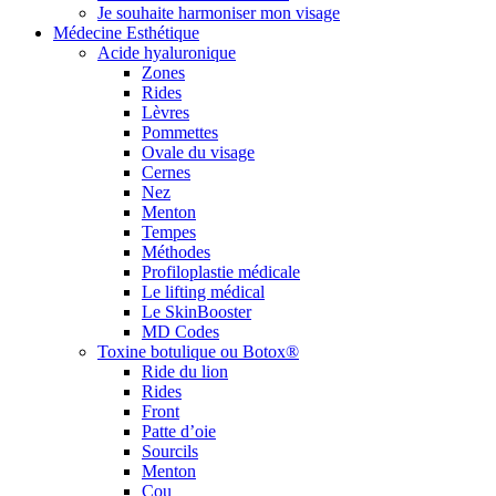
Je souhaite harmoniser mon visage
Médecine Esthétique
Acide hyaluronique
Zones
Rides
Lèvres
Pommettes
Ovale du visage
Cernes
Nez
Menton
Tempes
Méthodes
Profiloplastie médicale
Le lifting médical
Le SkinBooster
MD Codes
Toxine botulique ou Botox®
Ride du lion
Rides
Front
Patte d’oie
Sourcils
Menton
Cou