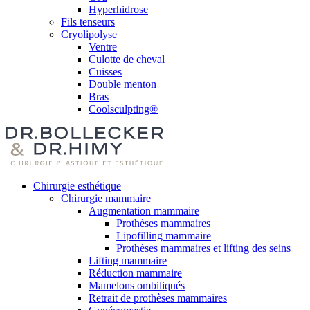
Hyperhidrose
Fils tenseurs
Cryolipolyse
Ventre
Culotte de cheval
Cuisses
Double menton
Bras
Coolsculpting®
Chirurgie esthétique
Chirurgie mammaire
Augmentation mammaire
Prothèses mammaires
Lipofilling mammaire
Prothèses mammaires et lifting des seins
Lifting mammaire
Réduction mammaire
Mamelons ombiliqués
Retrait de prothèses mammaires