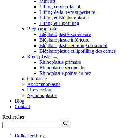
Mini lift
Lifting cervico-facial
Lifting de la lèvre supérieure
Lifting et Blépharoplastie
Lifting et Lipofilling
Blépharoplastie
Blépharoplastie supérieure
Blépharoplastie inférieure
Blépharoplastie et lifting du sourcil
Blépharoplastie et lipofilling des cernes
Rhinoplastie
Rhinoplastie primaire
Rhinoplastie secondaire
Rhinoplastie pointe du nez
Otoplastie
Abdominoplastie
Liposuccion
Nymphoplastie
Blog
Contact
Rechercher
BolleckerHimy