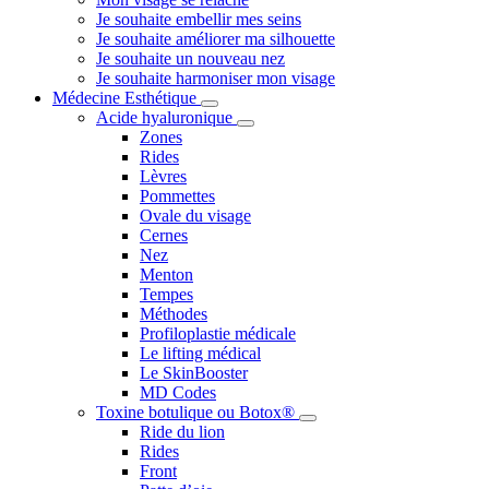
Je souhaite embellir mes seins
Je souhaite améliorer ma silhouette
Je souhaite un nouveau nez
Je souhaite harmoniser mon visage
Médecine Esthétique
Acide hyaluronique
Zones
Rides
Lèvres
Pommettes
Ovale du visage
Cernes
Nez
Menton
Tempes
Méthodes
Profiloplastie médicale
Le lifting médical
Le SkinBooster
MD Codes
Toxine botulique ou Botox®
Ride du lion
Rides
Front