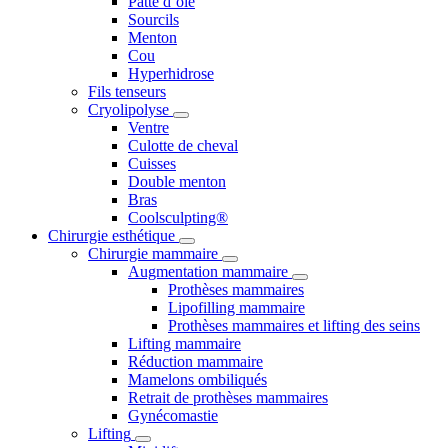
Patte d’oie
Sourcils
Menton
Cou
Hyperhidrose
Fils tenseurs
Cryolipolyse
Ventre
Culotte de cheval
Cuisses
Double menton
Bras
Coolsculpting®
Chirurgie esthétique
Chirurgie mammaire
Augmentation mammaire
Prothèses mammaires
Lipofilling mammaire
Prothèses mammaires et lifting des seins
Lifting mammaire
Réduction mammaire
Mamelons ombiliqués
Retrait de prothèses mammaires
Gynécomastie
Lifting