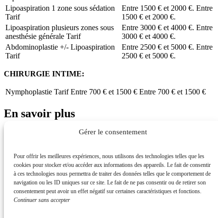
Lipoaspiration 1 zone sous sédation
Entre 1500 € et 2000 €.
Entre
Tarif
1500 € et 2000 €.
Lipoaspiration plusieurs zones sous
Entre 3000 € et 4000 €.
Entre
anesthésie générale
Tarif
3000 € et 4000 €.
Abdominoplastie +/- Lipoaspiration
Entre 2500 € et 5000 €.
Entre
Tarif
2500 € et 5000 €.
CHIRURGIE INTIME:
Nymphoplastie
Tarif
Entre 700 € et 1500 €
Entre 700 € et 1500 €
En savoir plus
Gérer le consentement
Les lieux
L'équipe
Plateau technique
Pour offrir les meilleures expériences, nous utilisons des technologies telles que les
Parcours patient
cookies pour stocker et/ou accéder aux informations des appareils. Le fait de consentir
à ces technologies nous permettra de traiter des données telles que le comportement de
navigation ou les ID uniques sur ce site. Le fait de ne pas consentir ou de retirer son
consentement peut avoir un effet négatif sur certaines caractéristiques et fonctions.
6 Avenue de la Liberté, 67000 Strasbourg, France
Continuer sans accepter
03 88 16 00 89