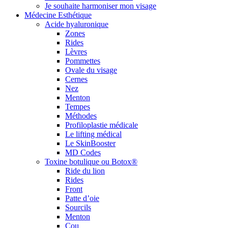
Je souhaite harmoniser mon visage
Médecine Esthétique
Acide hyaluronique
Zones
Rides
Lèvres
Pommettes
Ovale du visage
Cernes
Nez
Menton
Tempes
Méthodes
Profiloplastie médicale
Le lifting médical
Le SkinBooster
MD Codes
Toxine botulique ou Botox®
Ride du lion
Rides
Front
Patte d’oie
Sourcils
Menton
Cou