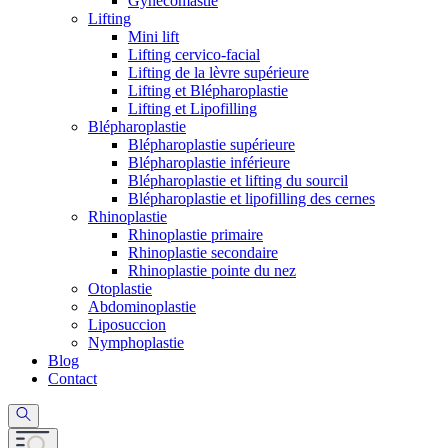
Gynécomastie
Lifting
Mini lift
Lifting cervico-facial
Lifting de la lèvre supérieure
Lifting et Blépharoplastie
Lifting et Lipofilling
Blépharoplastie
Blépharoplastie supérieure
Blépharoplastie inférieure
Blépharoplastie et lifting du sourcil
Blépharoplastie et lipofilling des cernes
Rhinoplastie
Rhinoplastie primaire
Rhinoplastie secondaire
Rhinoplastie pointe du nez
Otoplastie
Abdominoplastie
Liposuccion
Nymphoplastie
Blog
Contact