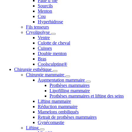
Patte d’oie
Sourcils
Menton
Cou
Hyperhidrose
Fils tenseurs
Cryolipolyse
Ventre
Culotte de cheval
Cuisses
Double menton
Bras
Coolsculpting®
Chirurgie esthétique
Chirurgie mammaire
Augmentation mammaire
Prothèses mammaires
Lipofilling mammaire
Prothèses mammaires et lifting des seins
Lifting mammaire
Réduction mammaire
Mamelons ombiliqués
Retrait de prothèses mammaires
Gynécomastie
Lifting