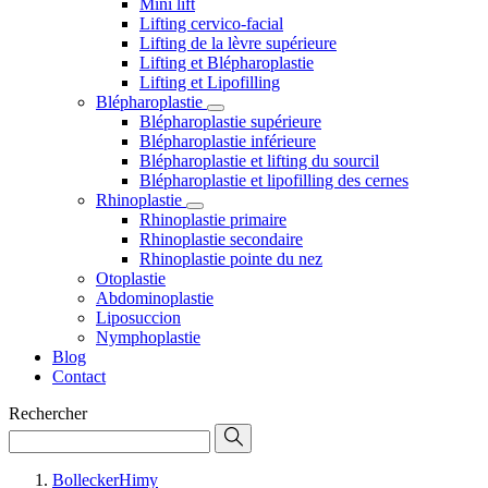
Mini lift
Lifting cervico-facial
Lifting de la lèvre supérieure
Lifting et Blépharoplastie
Lifting et Lipofilling
Blépharoplastie
Blépharoplastie supérieure
Blépharoplastie inférieure
Blépharoplastie et lifting du sourcil
Blépharoplastie et lipofilling des cernes
Rhinoplastie
Rhinoplastie primaire
Rhinoplastie secondaire
Rhinoplastie pointe du nez
Otoplastie
Abdominoplastie
Liposuccion
Nymphoplastie
Blog
Contact
Rechercher
BolleckerHimy