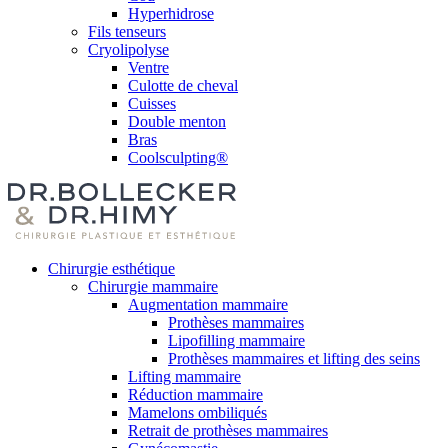
Hyperhidrose
Fils tenseurs
Cryolipolyse
Ventre
Culotte de cheval
Cuisses
Double menton
Bras
Coolsculpting®
Chirurgie esthétique
Chirurgie mammaire
Augmentation mammaire
Prothèses mammaires
Lipofilling mammaire
Prothèses mammaires et lifting des seins
Lifting mammaire
Réduction mammaire
Mamelons ombiliqués
Retrait de prothèses mammaires