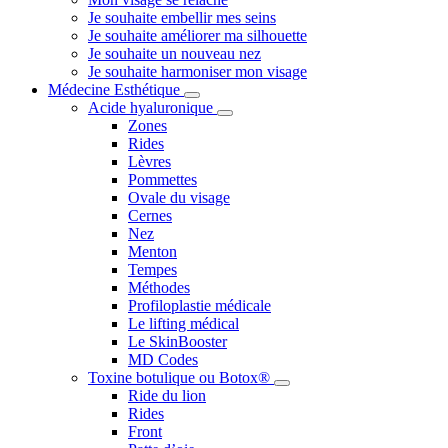
Je souhaite embellir mes seins
Je souhaite améliorer ma silhouette
Je souhaite un nouveau nez
Je souhaite harmoniser mon visage
Médecine Esthétique
Acide hyaluronique
Zones
Rides
Lèvres
Pommettes
Ovale du visage
Cernes
Nez
Menton
Tempes
Méthodes
Profiloplastie médicale
Le lifting médical
Le SkinBooster
MD Codes
Toxine botulique ou Botox®
Ride du lion
Rides
Front