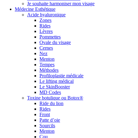
Je souhaite harmoniser mon visage
Médecine Esthétique
Acide hyaluronique
Zones
Rides
Lèvres
Pommettes
Ovale du visage
Cernes
Nez
Menton
Tempes
Méthodes
Profiloplastie médicale
Le lifting médical
Le SkinBooster
MD Codes
Toxine botulique ou Botox®
Ride du lion
Rides
Front
Patte d’oie
Sourcils
Menton
Cou