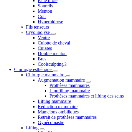
Patte d’oie
Sourcils
Menton
Cou
Hyperhidrose
Fils tenseurs
Cryolipolyse
Ventre
Culotte de cheval
Cuisses
Double menton
Bras
Coolsculpting®
Chirurgie esthétique
Chirurgie mammaire
Augmentation mammaire
Prothèses mammaires
Lipofilling mammaire
Prothèses mammaires et lifting des seins
Lifting mammaire
Réduction mammaire
Mamelons ombiliqués
Retrait de prothèses mammaires
Gynécomastie
Lifting