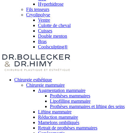
Hyperhidrose
Fils tenseurs
Cryolipolyse
Ventre
Culotte de cheval
Cuisses
Double menton
Bras
Coolsculpting®
Chirurgie esthétique
Chirurgie mammaire
Augmentation mammaire
Prothèses mammaires
Lipofilling mammaire
Prothèses mammaires et lifting des seins
Lifting mammaire
Réduction mammaire
Mamelons ombiliqués
Retrait de prothèses mammaires