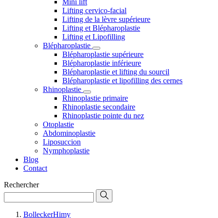
Mini lift
Lifting cervico-facial
Lifting de la lèvre supérieure
Lifting et Blépharoplastie
Lifting et Lipofilling
Blépharoplastie
Blépharoplastie supérieure
Blépharoplastie inférieure
Blépharoplastie et lifting du sourcil
Blépharoplastie et lipofilling des cernes
Rhinoplastie
Rhinoplastie primaire
Rhinoplastie secondaire
Rhinoplastie pointe du nez
Otoplastie
Abdominoplastie
Liposuccion
Nymphoplastie
Blog
Contact
Rechercher
BolleckerHimy