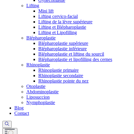
Gynécomastie
Lifting
Mini lift
Lifting cervico-facial
Lifting de la lèvre supérieure
Lifting et Blépharoplastie
Lifting et Lipofilling
Blépharoplastie
Blépharoplastie supérieure
Blépharoplastie inférieure
Blépharoplastie et lifting du sourcil
Blépharoplastie et lipofilling des cernes
Rhinoplastie
Rhinoplastie primaire
Rhinoplastie secondaire
Rhinoplastie pointe du nez
Otoplastie
Abdominoplastie
Liposuccion
Nymphoplastie
Blog
Contact