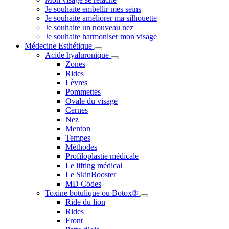
Je souhaite embellir mes seins
Je souhaite améliorer ma silhouette
Je souhaite un nouveau nez
Je souhaite harmoniser mon visage
Médecine Esthétique
Acide hyaluronique
Zones
Rides
Lèvres
Pommettes
Ovale du visage
Cernes
Nez
Menton
Tempes
Méthodes
Profiloplastie médicale
Le lifting médical
Le SkinBooster
MD Codes
Toxine botulique ou Botox®
Ride du lion
Rides
Front