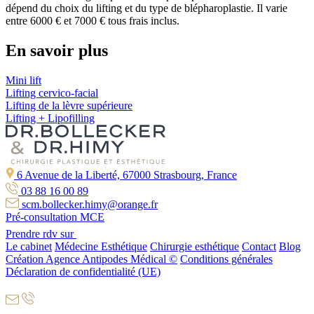
dépend du choix du lifting et du type de blépharoplastie. Il varie
entre 6000 € et 7000 € tous frais inclus.
En savoir plus
Mini lift
Lifting cervico-facial
Lifting de la lèvre supérieure
Lifting + Lipofilling
6 Avenue de la Liberté, 67000 Strasbourg, France
03 88 16 00 89
scm.bollecker.himy@orange.fr
Pré-consultation MCE
Prendre rdv sur
Le cabinet
Médecine Esthétique
Chirurgie esthétique
Contact
Blog
Création Agence Antipodes Médical ©
Conditions générales
Déclaration de confidentialité (UE)