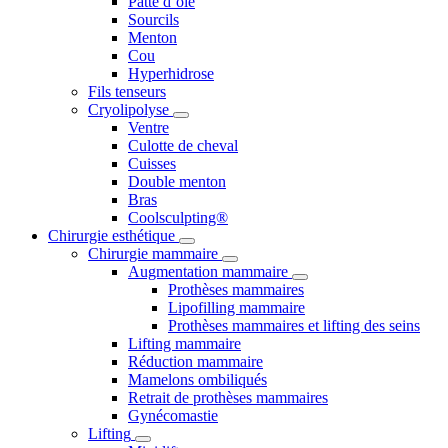
Patte d’oie
Sourcils
Menton
Cou
Hyperhidrose
Fils tenseurs
Cryolipolyse
Ventre
Culotte de cheval
Cuisses
Double menton
Bras
Coolsculpting®
Chirurgie esthétique
Chirurgie mammaire
Augmentation mammaire
Prothèses mammaires
Lipofilling mammaire
Prothèses mammaires et lifting des seins
Lifting mammaire
Réduction mammaire
Mamelons ombiliqués
Retrait de prothèses mammaires
Gynécomastie
Lifting