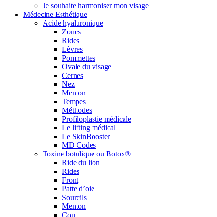
Je souhaite harmoniser mon visage
Médecine Esthétique
Acide hyaluronique
Zones
Rides
Lèvres
Pommettes
Ovale du visage
Cernes
Nez
Menton
Tempes
Méthodes
Profiloplastie médicale
Le lifting médical
Le SkinBooster
MD Codes
Toxine botulique ou Botox®
Ride du lion
Rides
Front
Patte d’oie
Sourcils
Menton
Cou