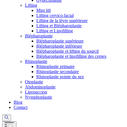
Gynécomastie
Lifting
Mini lift
Lifting cervico-facial
Lifting de la lèvre supérieure
Lifting et Blépharoplastie
Lifting et Lipofilling
Blépharoplastie
Blépharoplastie supérieure
Blépharoplastie inférieure
Blépharoplastie et lifting du sourcil
Blépharoplastie et lipofilling des cernes
Rhinoplastie
Rhinoplastie primaire
Rhinoplastie secondaire
Rhinoplastie pointe du nez
Otoplastie
Abdominoplastie
Liposuccion
Nymphoplastie
Blog
Contact