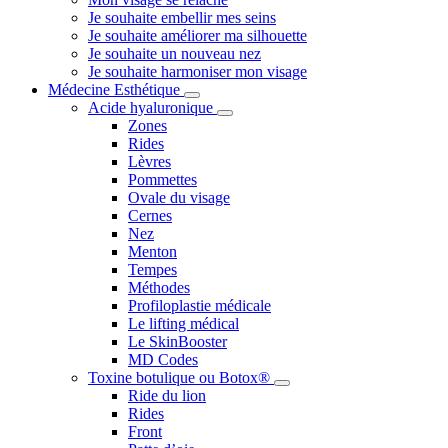
Je souhaite embellir mes seins
Je souhaite améliorer ma silhouette
Je souhaite un nouveau nez
Je souhaite harmoniser mon visage
Médecine Esthétique
Acide hyaluronique
Zones
Rides
Lèvres
Pommettes
Ovale du visage
Cernes
Nez
Menton
Tempes
Méthodes
Profiloplastie médicale
Le lifting médical
Le SkinBooster
MD Codes
Toxine botulique ou Botox®
Ride du lion
Rides
Front