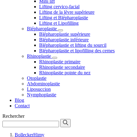
Mini lift
Lifting cervico-facial
Lifting de la lèvre supérieure
Lifting et Blépharoplastie
Lifting et Lipofilling
Blépharoplastie
Blépharoplastie supérieure
Blépharoplastie inférieure
Blépharoplastie et lifting du sourcil
Blépharoplastie et lipofilling des cernes
Rhinoplastie
Rhinoplastie primaire
Rhinoplastie secondaire
Rhinoplastie pointe du nez
Otoplastie
Abdominoplastie
Liposuccion
Nymphoplastie
Blog
Contact
Rechercher
BolleckerHimy