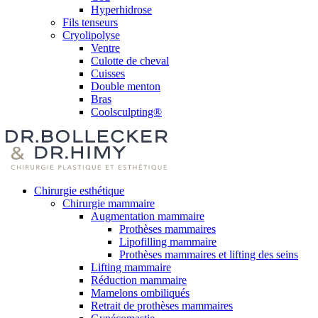
Hyperhidrose
Fils tenseurs
Cryolipolyse
Ventre
Culotte de cheval
Cuisses
Double menton
Bras
Coolsculpting®
Chirurgie esthétique
Chirurgie mammaire
Augmentation mammaire
Prothèses mammaires
Lipofilling mammaire
Prothèses mammaires et lifting des seins
Lifting mammaire
Réduction mammaire
Mamelons ombiliqués
Retrait de prothèses mammaires