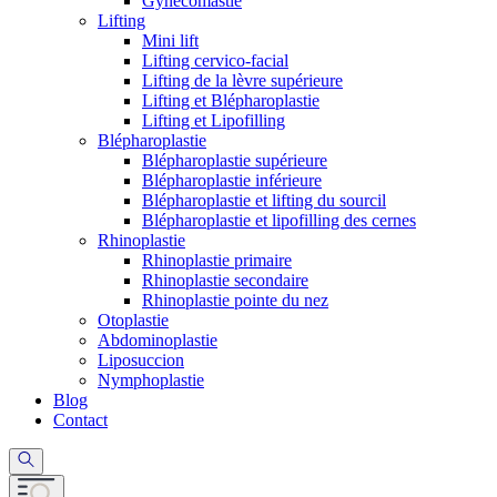
Gynécomastie
Lifting
Mini lift
Lifting cervico-facial
Lifting de la lèvre supérieure
Lifting et Blépharoplastie
Lifting et Lipofilling
Blépharoplastie
Blépharoplastie supérieure
Blépharoplastie inférieure
Blépharoplastie et lifting du sourcil
Blépharoplastie et lipofilling des cernes
Rhinoplastie
Rhinoplastie primaire
Rhinoplastie secondaire
Rhinoplastie pointe du nez
Otoplastie
Abdominoplastie
Liposuccion
Nymphoplastie
Blog
Contact