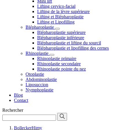
Mini lift
Lifting cervico-facial
Lifting de la lèvre supérieure
Lifting et Blépharoplastie
Lifting et Lipofilling
Blépharoplastie
Blépharoplastie supérieure
Blépharoplastie inférieure
Blépharoplastie et lifting du sourcil
Blépharoplastie et lipofilling des cernes
Rhinoplastie
Rhinoplastie primaire
Rhinoplastie secondaire
Rhinoplastie pointe du nez
Otoplastie
Abdominoplastie
Liposuccion
Nymphoplastie
Blog
Contact
Rechercher
BolleckerHimy