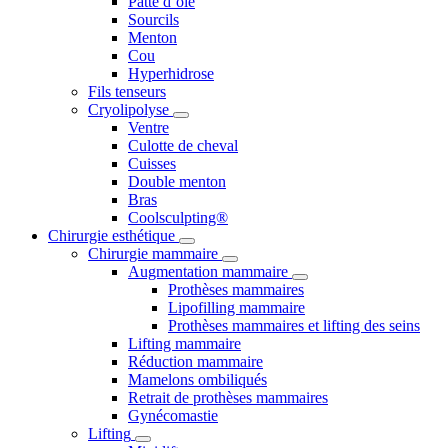
Patte d’oie
Sourcils
Menton
Cou
Hyperhidrose
Fils tenseurs
Cryolipolyse
Ventre
Culotte de cheval
Cuisses
Double menton
Bras
Coolsculpting®
Chirurgie esthétique
Chirurgie mammaire
Augmentation mammaire
Prothèses mammaires
Lipofilling mammaire
Prothèses mammaires et lifting des seins
Lifting mammaire
Réduction mammaire
Mamelons ombiliqués
Retrait de prothèses mammaires
Gynécomastie
Lifting