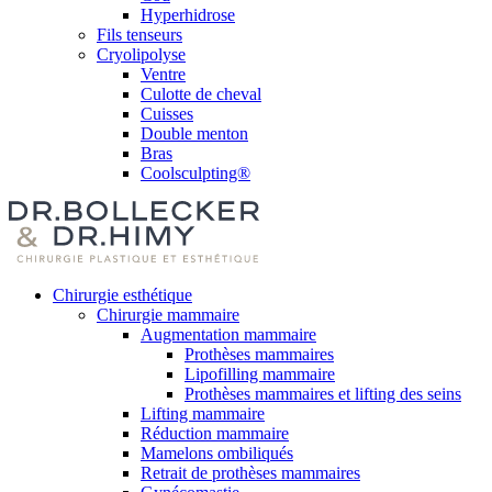
Hyperhidrose
Fils tenseurs
Cryolipolyse
Ventre
Culotte de cheval
Cuisses
Double menton
Bras
Coolsculpting®
Chirurgie esthétique
Chirurgie mammaire
Augmentation mammaire
Prothèses mammaires
Lipofilling mammaire
Prothèses mammaires et lifting des seins
Lifting mammaire
Réduction mammaire
Mamelons ombiliqués
Retrait de prothèses mammaires