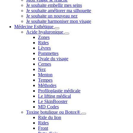
Je souhaite embellir mes seins
Je souhaite améliorer ma silhouette
Je souhaite un nouveau nez
Je souhaite harmoniser mon visage
Médecine Esthétique
Acide hyaluronique
Zones
Rides
Lèvres
Pommettes
Ovale du visage
Cernes
Nez
Menton
Tempes
Méthodes
Profiloplastie médicale
Le lifting médical
Le SkinBooster
MD Codes
Toxine botulique ou Botox®
Ride du lion
Rides
Front