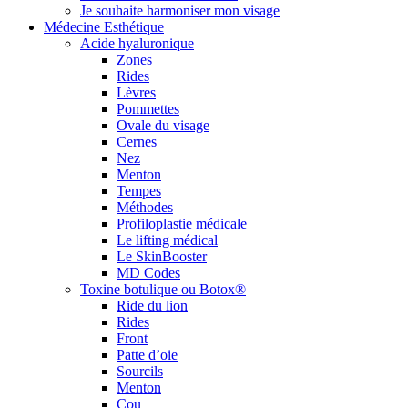
Je souhaite harmoniser mon visage
Médecine Esthétique
Acide hyaluronique
Zones
Rides
Lèvres
Pommettes
Ovale du visage
Cernes
Nez
Menton
Tempes
Méthodes
Profiloplastie médicale
Le lifting médical
Le SkinBooster
MD Codes
Toxine botulique ou Botox®
Ride du lion
Rides
Front
Patte d’oie
Sourcils
Menton
Cou