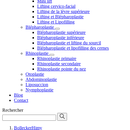
Mini lift
Lifting cervico-facial
Lifting de la lèvre supérieure
Lifting et Blépharoplastie
Lifting et Lipofilling
Blépharoplastie
Blépharoplastie supérieure
Blépharoplastie inférieure
Blépharoplastie et lifting du sourcil
Blépharoplastie et lipofilling des cernes
Rhinoplastie
Rhinoplastie primaire
Rhinoplastie secondaire
Rhinoplastie pointe du nez
Otoplastie
Abdominoplastie
Liposuccion
Nymphoplastie
Blog
Contact
Rechercher
BolleckerHimy