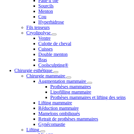
Patte d’oie
Sourcils
Menton
Cou
Hyperhidrose
Fils tenseurs
Cryolipolyse
Ventre
Culotte de cheval
Cuisses
Double menton
Bras
Coolsculpting®
Chirurgie esthétique
Chirurgie mammaire
Augmentation mammaire
Prothèses mammaires
Lipofilling mammaire
Prothèses mammaires et lifting des seins
Lifting mammaire
Réduction mammaire
Mamelons ombiliqués
Retrait de prothèses mammaires
Gynécomastie
Lifting