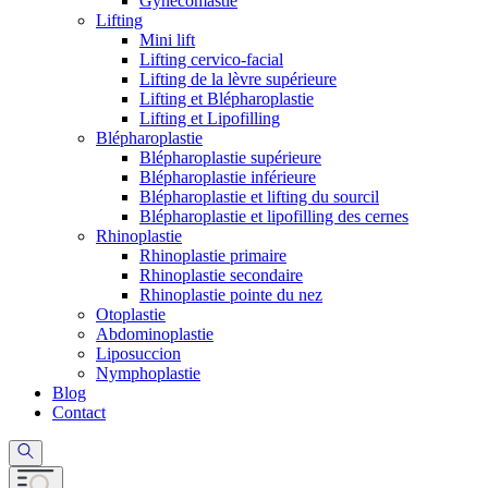
Gynécomastie
Lifting
Mini lift
Lifting cervico-facial
Lifting de la lèvre supérieure
Lifting et Blépharoplastie
Lifting et Lipofilling
Blépharoplastie
Blépharoplastie supérieure
Blépharoplastie inférieure
Blépharoplastie et lifting du sourcil
Blépharoplastie et lipofilling des cernes
Rhinoplastie
Rhinoplastie primaire
Rhinoplastie secondaire
Rhinoplastie pointe du nez
Otoplastie
Abdominoplastie
Liposuccion
Nymphoplastie
Blog
Contact