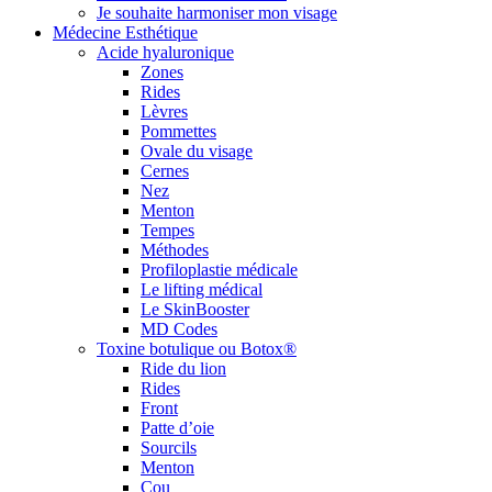
Je souhaite harmoniser mon visage
Médecine Esthétique
Acide hyaluronique
Zones
Rides
Lèvres
Pommettes
Ovale du visage
Cernes
Nez
Menton
Tempes
Méthodes
Profiloplastie médicale
Le lifting médical
Le SkinBooster
MD Codes
Toxine botulique ou Botox®
Ride du lion
Rides
Front
Patte d’oie
Sourcils
Menton
Cou