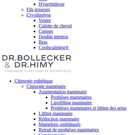
Hyperhidrose
Fils tenseurs
Cryolipolyse
Ventre
Culotte de cheval
Cuisses
Double menton
Bras
Coolsculpting®
Chirurgie esthétique
Chirurgie mammaire
Augmentation mammaire
Prothèses mammaires
Lipofilling mammaire
Prothèses mammaires et lifting des seins
Lifting mammaire
Réduction mammaire
Mamelons ombiliqués
Retrait de prothèses mammaires