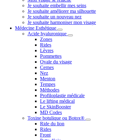
Je souhaite embellir mes seins
Je souhaite améliorer ma silhouette
Je souhaite un nouveau nez
Je souhaite harmoniser mon visage
Médecine Esthétique
Acide hyaluronique
Zones
Rides
Lèvres
Pommettes
Ovale du visage
Cernes
Nez
Menton
Tempes
Méthodes
Profiloplastie médicale
Le lifting médical
Le SkinBooster
MD Codes
Toxine botulique ou Botox®
Ride du lion
Rides
Front