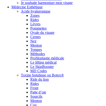
Je souhaite harmoniser mon visage
Médecine Esthétique
Acide hyaluronique
Zones
Rides
Lèvres
Pommettes
Ovale du visage
Cernes
Nez
Menton
Tempes
Méthodes
Profiloplastie médicale
Le lifting médical
Le SkinBooster
MD Codes
Toxine botulique ou Botox®
Ride du lion
Rides
Front
Patte d’oie
Sourcils
Menton
Cou