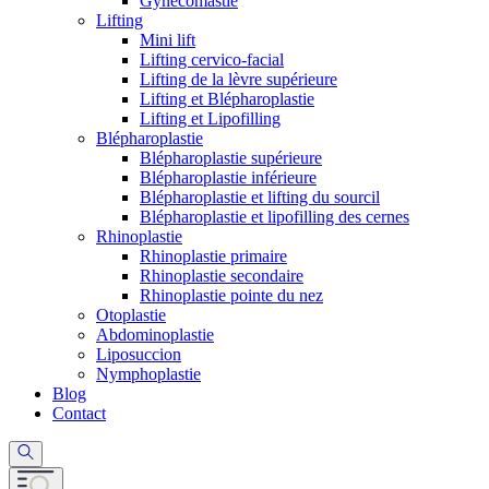
Gynécomastie
Lifting
Mini lift
Lifting cervico-facial
Lifting de la lèvre supérieure
Lifting et Blépharoplastie
Lifting et Lipofilling
Blépharoplastie
Blépharoplastie supérieure
Blépharoplastie inférieure
Blépharoplastie et lifting du sourcil
Blépharoplastie et lipofilling des cernes
Rhinoplastie
Rhinoplastie primaire
Rhinoplastie secondaire
Rhinoplastie pointe du nez
Otoplastie
Abdominoplastie
Liposuccion
Nymphoplastie
Blog
Contact