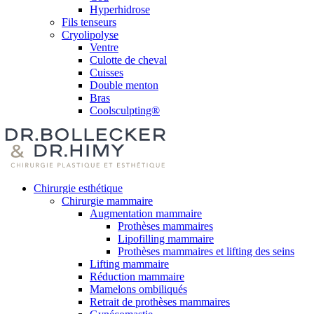
Hyperhidrose
Fils tenseurs
Cryolipolyse
Ventre
Culotte de cheval
Cuisses
Double menton
Bras
Coolsculpting®
Chirurgie esthétique
Chirurgie mammaire
Augmentation mammaire
Prothèses mammaires
Lipofilling mammaire
Prothèses mammaires et lifting des seins
Lifting mammaire
Réduction mammaire
Mamelons ombiliqués
Retrait de prothèses mammaires