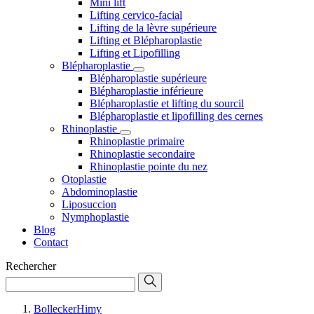
Mini lift
Lifting cervico-facial
Lifting de la lèvre supérieure
Lifting et Blépharoplastie
Lifting et Lipofilling
Blépharoplastie
Blépharoplastie supérieure
Blépharoplastie inférieure
Blépharoplastie et lifting du sourcil
Blépharoplastie et lipofilling des cernes
Rhinoplastie
Rhinoplastie primaire
Rhinoplastie secondaire
Rhinoplastie pointe du nez
Otoplastie
Abdominoplastie
Liposuccion
Nymphoplastie
Blog
Contact
Rechercher
BolleckerHimy