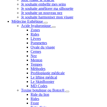
Je souhaite embellir mes seins
Je souhaite améliorer ma silhouette
Je souhaite un nouveau nez
Je souhaite harmoniser mon visage
Médecine Esthétique
Acide hyaluronique
Zones
Rides
Lèvres
Pommettes
Ovale du visage
Cernes
Nez
Menton
Tempes
Méthodes
Profiloplastie médicale
Le lifting médical
Le SkinBooster
MD Codes
Toxine botulique ou Botox®
Ride du lion
Rides
Front