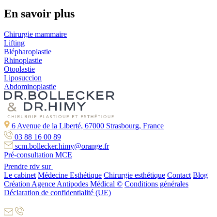
En savoir plus
Chirurgie mammaire
Lifting
Blépharoplastie
Rhinoplastie
Otoplastie
Liposuccion
Abdominoplastie
6 Avenue de la Liberté, 67000 Strasbourg, France
03 88 16 00 89
scm.bollecker.himy@orange.fr
Pré-consultation MCE
Prendre rdv sur
Le cabinet
Médecine Esthétique
Chirurgie esthétique
Contact
Blog
Création Agence Antipodes Médical ©
Conditions générales
Déclaration de confidentialité (UE)