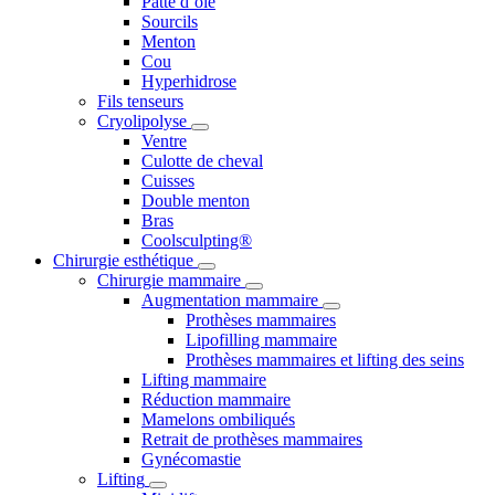
Patte d’oie
Sourcils
Menton
Cou
Hyperhidrose
Fils tenseurs
Cryolipolyse
Ventre
Culotte de cheval
Cuisses
Double menton
Bras
Coolsculpting®
Chirurgie esthétique
Chirurgie mammaire
Augmentation mammaire
Prothèses mammaires
Lipofilling mammaire
Prothèses mammaires et lifting des seins
Lifting mammaire
Réduction mammaire
Mamelons ombiliqués
Retrait de prothèses mammaires
Gynécomastie
Lifting