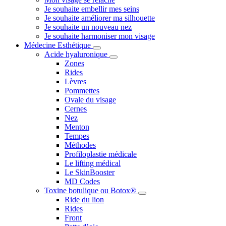
Je souhaite embellir mes seins
Je souhaite améliorer ma silhouette
Je souhaite un nouveau nez
Je souhaite harmoniser mon visage
Médecine Esthétique
Acide hyaluronique
Zones
Rides
Lèvres
Pommettes
Ovale du visage
Cernes
Nez
Menton
Tempes
Méthodes
Profiloplastie médicale
Le lifting médical
Le SkinBooster
MD Codes
Toxine botulique ou Botox®
Ride du lion
Rides
Front