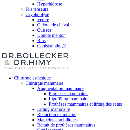
Hyperhidrose
Fils tenseurs
Cryolipolyse
Ventre
Culotte de cheval
Cuisses
Double menton
Bras
Coolsculpting®
Chirurgie esthétique
Chirurgie mammaire
Augmentation mammaire
Prothèses mammaires
Lipofilling mammaire
Prothèses mammaires et lifting des seins
Lifting mammaire
Réduction mammaire
Mamelons ombiliqués
Retrait de prothèses mammaires