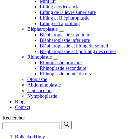
Mini lift
Lifting cervico-facial
Lifting de la lèvre supérieure
Lifting et Blépharoplastie
Lifting et Lipofilling
Blépharoplastie
Blépharoplastie supérieure
Blépharoplastie inférieure
Blépharoplastie et lifting du sourcil
Blépharoplastie et lipofilling des cernes
Rhinoplastie
Rhinoplastie primaire
Rhinoplastie secondaire
Rhinoplastie pointe du nez
Otoplastie
Abdominoplastie
Liposuccion
Nymphoplastie
Blog
Contact
Rechercher
BolleckerHimy