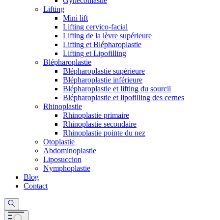
Gynécomastie
Lifting
Mini lift
Lifting cervico-facial
Lifting de la lèvre supérieure
Lifting et Blépharoplastie
Lifting et Lipofilling
Blépharoplastie
Blépharoplastie supérieure
Blépharoplastie inférieure
Blépharoplastie et lifting du sourcil
Blépharoplastie et lipofilling des cernes
Rhinoplastie
Rhinoplastie primaire
Rhinoplastie secondaire
Rhinoplastie pointe du nez
Otoplastie
Abdominoplastie
Liposuccion
Nymphoplastie
Blog
Contact