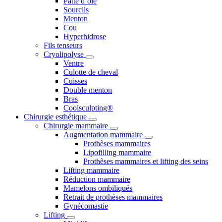
Patte d’oie
Sourcils
Menton
Cou
Hyperhidrose
Fils tenseurs
Cryolipolyse
Ventre
Culotte de cheval
Cuisses
Double menton
Bras
Coolsculpting®
Chirurgie esthétique
Chirurgie mammaire
Augmentation mammaire
Prothèses mammaires
Lipofilling mammaire
Prothèses mammaires et lifting des seins
Lifting mammaire
Réduction mammaire
Mamelons ombiliqués
Retrait de prothèses mammaires
Gynécomastie
Lifting