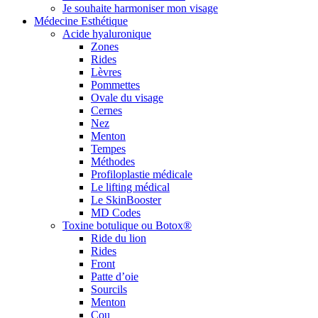
Je souhaite harmoniser mon visage
Médecine Esthétique
Acide hyaluronique
Zones
Rides
Lèvres
Pommettes
Ovale du visage
Cernes
Nez
Menton
Tempes
Méthodes
Profiloplastie médicale
Le lifting médical
Le SkinBooster
MD Codes
Toxine botulique ou Botox®
Ride du lion
Rides
Front
Patte d’oie
Sourcils
Menton
Cou