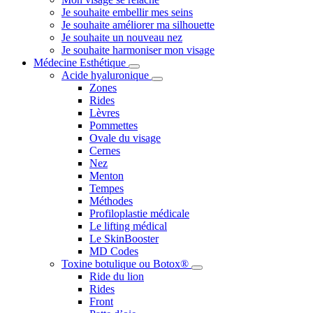
Je souhaite embellir mes seins
Je souhaite améliorer ma silhouette
Je souhaite un nouveau nez
Je souhaite harmoniser mon visage
Médecine Esthétique
Acide hyaluronique
Zones
Rides
Lèvres
Pommettes
Ovale du visage
Cernes
Nez
Menton
Tempes
Méthodes
Profiloplastie médicale
Le lifting médical
Le SkinBooster
MD Codes
Toxine botulique ou Botox®
Ride du lion
Rides
Front