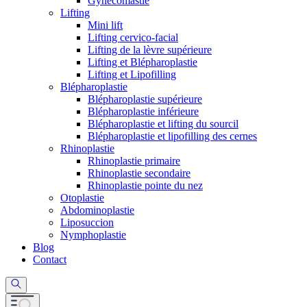
Gynécomastie
Lifting
Mini lift
Lifting cervico-facial
Lifting de la lèvre supérieure
Lifting et Blépharoplastie
Lifting et Lipofilling
Blépharoplastie
Blépharoplastie supérieure
Blépharoplastie inférieure
Blépharoplastie et lifting du sourcil
Blépharoplastie et lipofilling des cernes
Rhinoplastie
Rhinoplastie primaire
Rhinoplastie secondaire
Rhinoplastie pointe du nez
Otoplastie
Abdominoplastie
Liposuccion
Nymphoplastie
Blog
Contact