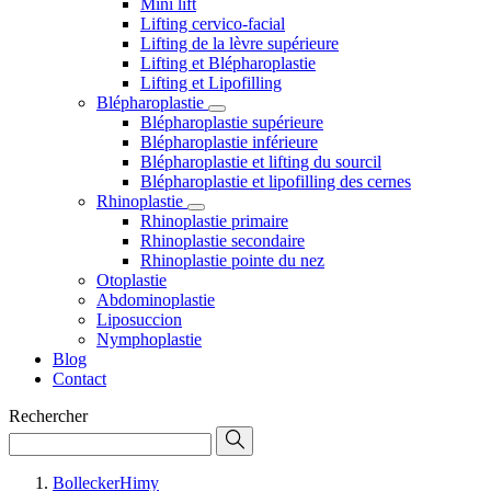
Mini lift
Lifting cervico-facial
Lifting de la lèvre supérieure
Lifting et Blépharoplastie
Lifting et Lipofilling
Blépharoplastie
Blépharoplastie supérieure
Blépharoplastie inférieure
Blépharoplastie et lifting du sourcil
Blépharoplastie et lipofilling des cernes
Rhinoplastie
Rhinoplastie primaire
Rhinoplastie secondaire
Rhinoplastie pointe du nez
Otoplastie
Abdominoplastie
Liposuccion
Nymphoplastie
Blog
Contact
Rechercher
BolleckerHimy