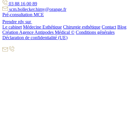
03 88 16 00 89
scm.bollecker.himy@orange.fr
Pré-consultation MCE
Prendre rdv sur
Le cabinet
Médecine Esthétique
Chirurgie esthétique
Contact
Blog
Création Agence Antipodes Médical ©
Conditions générales
Déclaration de confidentialité (UE)