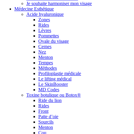
Je souhaite harmoniser mon visage
Médecine Esthétique
Acide hyaluronique
Zones
Rides
Lèvres
Pommettes
Ovale du visage
Cernes
Nez
Menton
Tempes
Méthodes
Profiloplastie médicale
Le lifting médical
Le SkinBooster
MD Codes
Toxine botulique ou Botox®
Ride du lion
Rides
Front
Patte d’oie
Sourcils
Menton
Cou