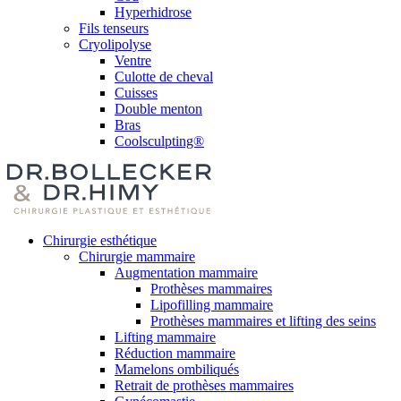
Hyperhidrose
Fils tenseurs
Cryolipolyse
Ventre
Culotte de cheval
Cuisses
Double menton
Bras
Coolsculpting®
Chirurgie esthétique
Chirurgie mammaire
Augmentation mammaire
Prothèses mammaires
Lipofilling mammaire
Prothèses mammaires et lifting des seins
Lifting mammaire
Réduction mammaire
Mamelons ombiliqués
Retrait de prothèses mammaires