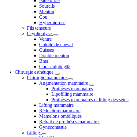
Patte d’oie
Sourcils
Menton
Cou
Hyperhidrose
Fils tenseurs
Cryolipolyse
Ventre
Culotte de cheval
Cuisses
Double menton
Bras
Coolsculpting®
Chirurgie esthétique
Chirurgie mammaire
Augmentation mammaire
Prothèses mammaires
Lipofilling mammaire
Prothèses mammaires et lifting des seins
Lifting mammaire
Réduction mammaire
Mamelons ombiliqués
Retrait de prothèses mammaires
Gynécomastie
Lifting