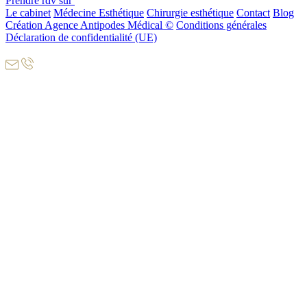
Prendre rdv sur
Le cabinet
Médecine Esthétique
Chirurgie esthétique
Contact
Blog
Création Agence Antipodes Médical ©
Conditions générales
Déclaration de confidentialité (UE)