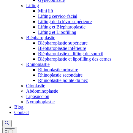
Gynécomastie
Lifting
Mini lift
Lifting cervico-facial
Lifting de la lèvre supérieure
Lifting et Blépharoplastie
Lifting et Lipofilling
Blépharoplastie
Blépharoplastie supérieure
Blépharoplastie inférieure
Blépharoplastie et lifting du sourcil
Blépharoplastie et lipofilling des cernes
Rhinoplastie
Rhinoplastie primaire
Rhinoplastie secondaire
Rhinoplastie pointe du nez
Otoplastie
Abdominoplastie
Liposuccion
Nymphoplastie
Blog
Contact