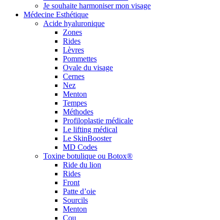
Je souhaite harmoniser mon visage
Médecine Esthétique
Acide hyaluronique
Zones
Rides
Lèvres
Pommettes
Ovale du visage
Cernes
Nez
Menton
Tempes
Méthodes
Profiloplastie médicale
Le lifting médical
Le SkinBooster
MD Codes
Toxine botulique ou Botox®
Ride du lion
Rides
Front
Patte d’oie
Sourcils
Menton
Cou