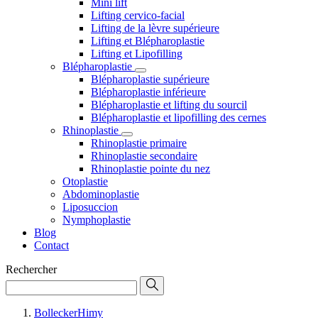
Mini lift
Lifting cervico-facial
Lifting de la lèvre supérieure
Lifting et Blépharoplastie
Lifting et Lipofilling
Blépharoplastie
Blépharoplastie supérieure
Blépharoplastie inférieure
Blépharoplastie et lifting du sourcil
Blépharoplastie et lipofilling des cernes
Rhinoplastie
Rhinoplastie primaire
Rhinoplastie secondaire
Rhinoplastie pointe du nez
Otoplastie
Abdominoplastie
Liposuccion
Nymphoplastie
Blog
Contact
Rechercher
BolleckerHimy