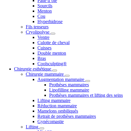
Patte d’oie
Sourcils
Menton
Cou
Hyperhidrose
Fils tenseurs
Cryolipolyse
Ventre
Culotte de cheval
Cuisses
Double menton
Bras
Coolsculpting®
Chirurgie esthétique
Chirurgie mammaire
Augmentation mammaire
Prothèses mammaires
Lipofilling mammaire
Prothèses mammaires et lifting des seins
Lifting mammaire
Réduction mammaire
Mamelons ombiliqués
Retrait de prothèses mammaires
Gynécomastie
Lifting