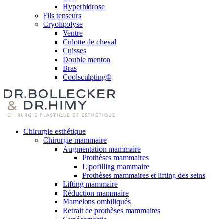
Hyperhidrose
Fils tenseurs
Cryolipolyse
Ventre
Culotte de cheval
Cuisses
Double menton
Bras
Coolsculpting®
Chirurgie esthétique
Chirurgie mammaire
Augmentation mammaire
Prothèses mammaires
Lipofilling mammaire
Prothèses mammaires et lifting des seins
Lifting mammaire
Réduction mammaire
Mamelons ombiliqués
Retrait de prothèses mammaires