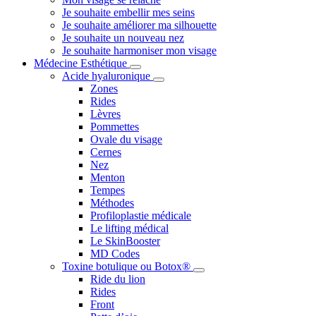
Je souhaite embellir mes seins
Je souhaite améliorer ma silhouette
Je souhaite un nouveau nez
Je souhaite harmoniser mon visage
Médecine Esthétique
Acide hyaluronique
Zones
Rides
Lèvres
Pommettes
Ovale du visage
Cernes
Nez
Menton
Tempes
Méthodes
Profiloplastie médicale
Le lifting médical
Le SkinBooster
MD Codes
Toxine botulique ou Botox®
Ride du lion
Rides
Front