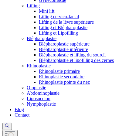
Gynécomastie
Lifting
Mini lift
Lifting cervico-facial
Lifting de la lèvre supérieure
Lifting et Blépharoplastie
Lifting et Lipofilling
Blépharoplastie
Blépharoplastie supérieure
Blépharoplastie inférieure
Blépharoplastie et lifting du sourcil
Blépharoplastie et lipofilling des cernes
Rhinoplastie
Rhinoplastie primaire
Rhinoplastie secondaire
Rhinoplastie pointe du nez
Otoplastie
Abdominoplastie
Liposuccion
Nymphoplastie
Blog
Contact