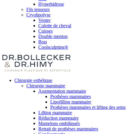
Hyperhidrose
Fils tenseurs
Cryolipolyse
Ventre
Culotte de cheval
Cuisses
Double menton
Bras
Coolsculpting®
Chirurgie esthétique
Chirurgie mammaire
Augmentation mammaire
Prothèses mammaires
Lipofilling mammaire
Prothèses mammaires et lifting des seins
Lifting mammaire
Réduction mammaire
Mamelons ombiliqués
Retrait de prothèses mammaires