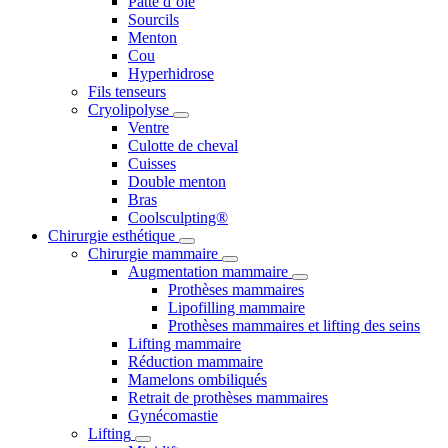
Patte d’oie
Sourcils
Menton
Cou
Hyperhidrose
Fils tenseurs
Cryolipolyse
Ventre
Culotte de cheval
Cuisses
Double menton
Bras
Coolsculpting®
Chirurgie esthétique
Chirurgie mammaire
Augmentation mammaire
Prothèses mammaires
Lipofilling mammaire
Prothèses mammaires et lifting des seins
Lifting mammaire
Réduction mammaire
Mamelons ombiliqués
Retrait de prothèses mammaires
Gynécomastie
Lifting