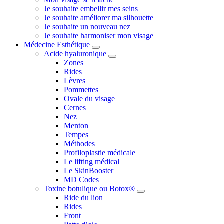
Je souhaite embellir mes seins
Je souhaite améliorer ma silhouette
Je souhaite un nouveau nez
Je souhaite harmoniser mon visage
Médecine Esthétique
Acide hyaluronique
Zones
Rides
Lèvres
Pommettes
Ovale du visage
Cernes
Nez
Menton
Tempes
Méthodes
Profiloplastie médicale
Le lifting médical
Le SkinBooster
MD Codes
Toxine botulique ou Botox®
Ride du lion
Rides
Front