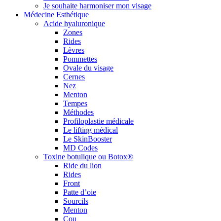
Je souhaite harmoniser mon visage
Médecine Esthétique
Acide hyaluronique
Zones
Rides
Lèvres
Pommettes
Ovale du visage
Cernes
Nez
Menton
Tempes
Méthodes
Profiloplastie médicale
Le lifting médical
Le SkinBooster
MD Codes
Toxine botulique ou Botox®
Ride du lion
Rides
Front
Patte d’oie
Sourcils
Menton
Cou