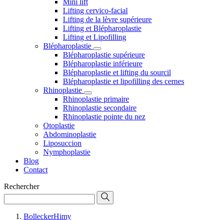
Mini lift
Lifting cervico-facial
Lifting de la lèvre supérieure
Lifting et Blépharoplastie
Lifting et Lipofilling
Blépharoplastie
Blépharoplastie supérieure
Blépharoplastie inférieure
Blépharoplastie et lifting du sourcil
Blépharoplastie et lipofilling des cernes
Rhinoplastie
Rhinoplastie primaire
Rhinoplastie secondaire
Rhinoplastie pointe du nez
Otoplastie
Abdominoplastie
Liposuccion
Nymphoplastie
Blog
Contact
Rechercher
BolleckerHimy