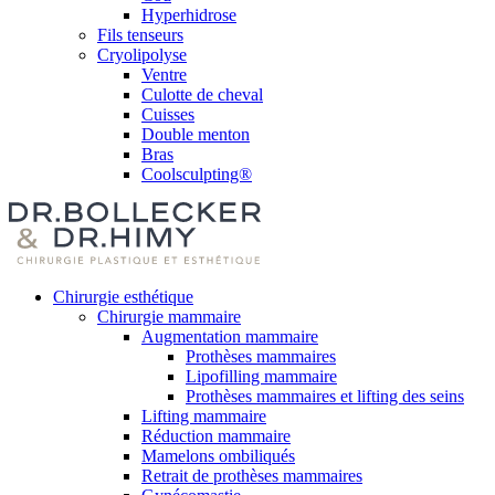
Hyperhidrose
Fils tenseurs
Cryolipolyse
Ventre
Culotte de cheval
Cuisses
Double menton
Bras
Coolsculpting®
Chirurgie esthétique
Chirurgie mammaire
Augmentation mammaire
Prothèses mammaires
Lipofilling mammaire
Prothèses mammaires et lifting des seins
Lifting mammaire
Réduction mammaire
Mamelons ombiliqués
Retrait de prothèses mammaires