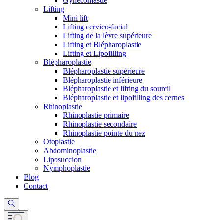
Gynécomastie
Lifting
Mini lift
Lifting cervico-facial
Lifting de la lèvre supérieure
Lifting et Blépharoplastie
Lifting et Lipofilling
Blépharoplastie
Blépharoplastie supérieure
Blépharoplastie inférieure
Blépharoplastie et lifting du sourcil
Blépharoplastie et lipofilling des cernes
Rhinoplastie
Rhinoplastie primaire
Rhinoplastie secondaire
Rhinoplastie pointe du nez
Otoplastie
Abdominoplastie
Liposuccion
Nymphoplastie
Blog
Contact