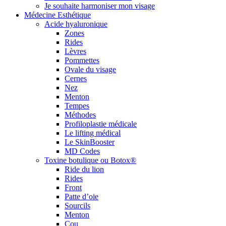
Je souhaite harmoniser mon visage
Médecine Esthétique
Acide hyaluronique
Zones
Rides
Lèvres
Pommettes
Ovale du visage
Cernes
Nez
Menton
Tempes
Méthodes
Profiloplastie médicale
Le lifting médical
Le SkinBooster
MD Codes
Toxine botulique ou Botox®
Ride du lion
Rides
Front
Patte d’oie
Sourcils
Menton
Cou