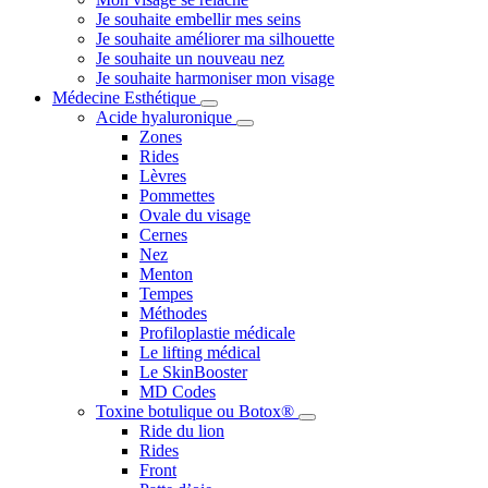
Je souhaite embellir mes seins
Je souhaite améliorer ma silhouette
Je souhaite un nouveau nez
Je souhaite harmoniser mon visage
Médecine Esthétique
Acide hyaluronique
Zones
Rides
Lèvres
Pommettes
Ovale du visage
Cernes
Nez
Menton
Tempes
Méthodes
Profiloplastie médicale
Le lifting médical
Le SkinBooster
MD Codes
Toxine botulique ou Botox®
Ride du lion
Rides
Front