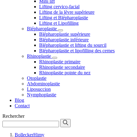
Mini lift
Lifting cervico-facial
Lifting de la lèvre supérieure
Lifting et Blépharoplastie
Lifting et Lipofilling
Blépharoplastie
Blépharoplastie supérieure
Blépharoplastie inférieure
Blépharoplastie et lifting du sourcil
Blépharoplastie et lipofilling des cernes
Rhinoplastie
Rhinoplastie primaire
Rhinoplastie secondaire
Rhinoplastie pointe du nez
Otoplastie
Abdominoplastie
Liposuccion
Nymphoplastie
Blog
Contact
Rechercher
BolleckerHimy