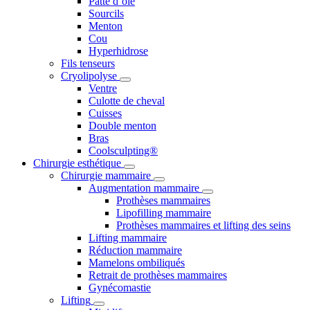
Patte d’oie
Sourcils
Menton
Cou
Hyperhidrose
Fils tenseurs
Cryolipolyse
Ventre
Culotte de cheval
Cuisses
Double menton
Bras
Coolsculpting®
Chirurgie esthétique
Chirurgie mammaire
Augmentation mammaire
Prothèses mammaires
Lipofilling mammaire
Prothèses mammaires et lifting des seins
Lifting mammaire
Réduction mammaire
Mamelons ombiliqués
Retrait de prothèses mammaires
Gynécomastie
Lifting