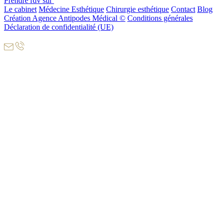
Prendre rdv sur
Le cabinet
Médecine Esthétique
Chirurgie esthétique
Contact
Blog
Création Agence Antipodes Médical ©
Conditions générales
Déclaration de confidentialité (UE)