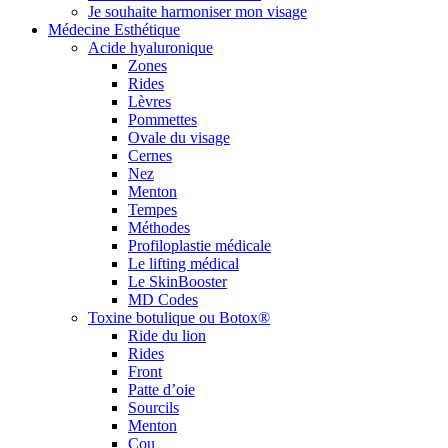
Je souhaite harmoniser mon visage
Médecine Esthétique
Acide hyaluronique
Zones
Rides
Lèvres
Pommettes
Ovale du visage
Cernes
Nez
Menton
Tempes
Méthodes
Profiloplastie médicale
Le lifting médical
Le SkinBooster
MD Codes
Toxine botulique ou Botox®
Ride du lion
Rides
Front
Patte d’oie
Sourcils
Menton
Cou