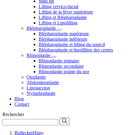
Mini lift
Lifting cervico-facial
Lifting de la lèvre supérieure
Lifting et Blépharoplastie
Lifting et Lipofilling
Blépharoplastie
Blépharoplastie supérieure
Blépharoplastie inférieure
Blépharoplastie et lifting du sourcil
Blépharoplastie et lipofilling des cernes
Rhinoplastie
Rhinoplastie primaire
Rhinoplastie secondaire
Rhinoplastie pointe du nez
Otoplastie
Abdominoplastie
Liposuccion
Nymphoplastie
Blog
Contact
Rechercher
BolleckerHimy