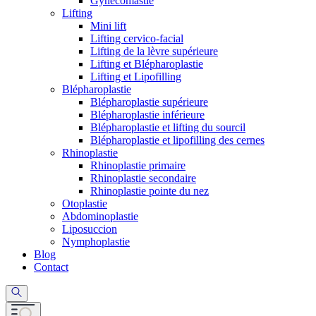
Gynécomastie
Lifting
Mini lift
Lifting cervico-facial
Lifting de la lèvre supérieure
Lifting et Blépharoplastie
Lifting et Lipofilling
Blépharoplastie
Blépharoplastie supérieure
Blépharoplastie inférieure
Blépharoplastie et lifting du sourcil
Blépharoplastie et lipofilling des cernes
Rhinoplastie
Rhinoplastie primaire
Rhinoplastie secondaire
Rhinoplastie pointe du nez
Otoplastie
Abdominoplastie
Liposuccion
Nymphoplastie
Blog
Contact