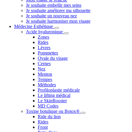
Je souhaite embellir mes seins
Je souhaite améliorer ma silhouette
Je souhaite un nouveau nez
Je souhaite harmoniser mon visage
Médecine Esthétique
Acide hyaluronique
Zones
Rides
Lèvres
Pommettes
Ovale du visage
Cernes
Nez
Menton
Tempes
Méthodes
Profiloplastie médicale
Le lifting médical
Le SkinBooster
MD Codes
Toxine botulique ou Botox®
Ride du lion
Rides
Front