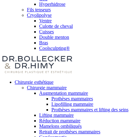
Hyperhidrose
Fils tenseurs
Cryolipolyse
Ventre
Culotte de cheval
Cuisses
Double menton
Bras
Coolsculpting®
Chirurgie esthétique
Chirurgie mammaire
Augmentation mammaire
Prothèses mammaires
Lipofilling mammaire
Prothèses mammaires et lifting des seins
Lifting mammaire
Réduction mammaire
Mamelons ombiliqués
Retrait de prothèses mammaires