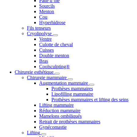
Patte d’oie
Sourcils
Menton
Cou
Hyperhidrose
Fils tenseurs
Cryolipolyse
Ventre
Culotte de cheval
Cuisses
Double menton
Bras
Coolsculpting®
Chirurgie esthétique
Chirurgie mammaire
Augmentation mammaire
Prothèses mammaires
Lipofilling mammaire
Prothèses mammaires et lifting des seins
Lifting mammaire
Réduction mammaire
Mamelons ombiliqués
Retrait de prothèses mammaires
Gynécomastie
Lifting